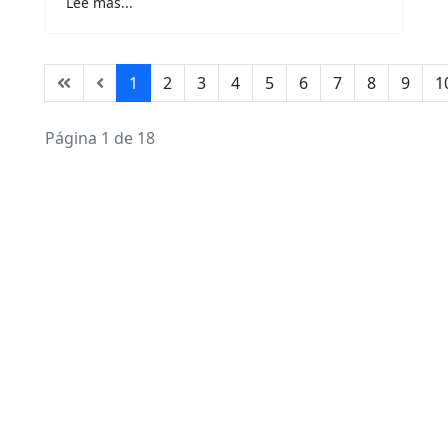
Lee más...
1
2
3
4
5
6
7
8
9
1
Página 1 de 18