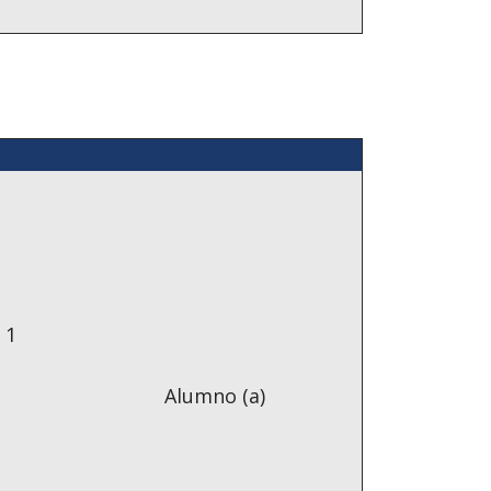
:
 1
Alumno (a)