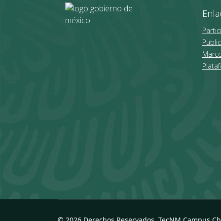
Enla
Partic
Public
Marco
Plata
© 2026 Derechos Reservados, TecNM Campus C