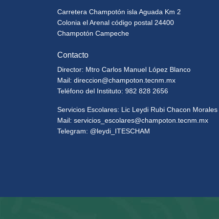
Carretera Champotón isla Aguada Km 2
Colonia el Arenal código postal 24400
Champotón Campeche
Contacto
Director: Mtro Carlos Manuel López Blanco
Mail:
direccion@champoton.tecnm.mx
Teléfono del Instituto: 982 828 2656
Servicios Escolares: Lic Leydi Rubi Chacon Morales
Mail:
servicios_escolares@champoton.tecnm.mx
Telegram: @leydi_ITESCHAM