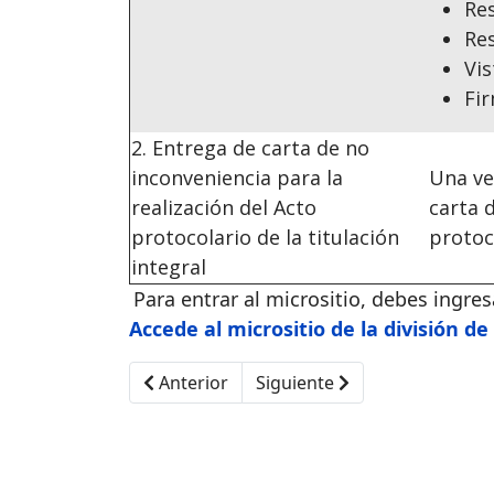
Res
Re
Vis
Fir
2. Entrega de carta de no
inconveniencia para la
Una ve
realización del Acto
carta 
protocolario de la titulación
protoco
integral
Para entrar al micrositio, debes ingre
Accede al micrositio de la división d
Artículo anterior: Proceso de Reinscripció
Artículo siguiente: Seguro Es
Anterior
Siguiente