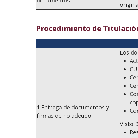
documentos
origina
Procedimiento de Titulación
Los do
Act
CUR
Cer
Cer
Con
cop
1.Entrega de documentos y
Con
firmas de no adeudo
Visto 
Re