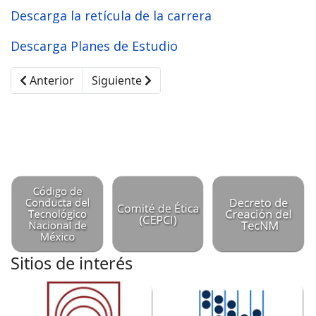
Descarga la retícula de la carrera
Descarga Planes de Estudio
Artículo anterior: Maestría en Desarrollo Regional e In
Artículo siguiente: Generalidades de la M
Anterior
Siguiente
Sitios de interés