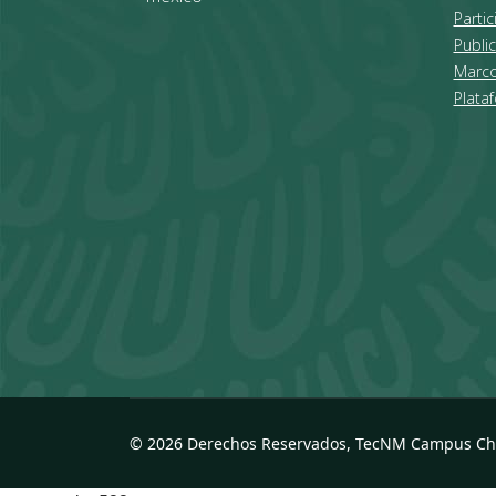
Partic
Public
Marco
Plata
© 2026 Derechos Reservados, TecNM Campus C