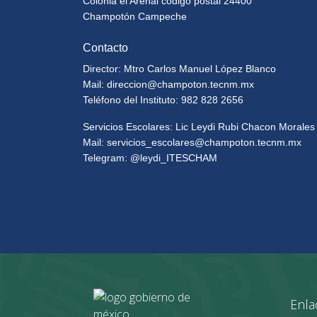
Colonia el Arenal código postal 24400
Champotón Campeche
Contacto
Director: Mtro Carlos Manuel López Blanco
Mail:
direccion@champoton.tecnm.mx
Teléfono del Instituto: 982 828 2656
Servicios Escolares: Lic Leydi Rubi Chacon Morales
Mail:
servicios_escolares@champoton.tecnm.mx
Telegram: @leydi_ITESCHAM
Enla