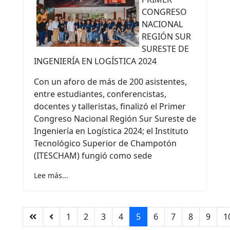
CONGRESO
NACIONAL
REGIÓN SUR
SURESTE DE
INGENIERÍA EN LOGÍSTICA 2024
Con un aforo de más de 200 asistentes,
entre estudiantes, conferencistas,
docentes y talleristas, finalizó el Primer
Congreso Nacional Región Sur Sureste de
Ingeniería en Logística 2024; el Instituto
Tecnológico Superior de Champotón
(ITESCHAM) fungió como sede
Lee más...
1
2
3
4
5
6
7
8
9
1